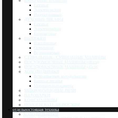
ВАРОЧНЫЕ ПАНЕЛИ
Газовые
Электрические
Индукционные
ДУХОВЫЕ ШКАФЫ
Газовые
Электрические
Компактные
ВЫТЯЖКИ
Пристенные
Островные
Встраиваемые
СТИРАЛЬНЫЕ / СУШИЛЬНЫЕ МАШИНЫ
ПОСУДОМОЕЧНЫЕ МАШИНЫ (60 см)
ПОСУДОМОЕЧНЫЕ МАШИНЫ (45см)
ХОЛОДИЛЬНИКИ
Встраиваемые холодильники
Винные шкафы
Морозильные камеры
МИКРОВОЛНОВЫЕ ПЕЧИ
ПАРОВАРКИ
КОФЕМАШИНЫ
ПОДОГРЕВАТЕЛИ ПОСУДЫ
отдельностоящая техника
ХОЛОДИЛЬНИКИ