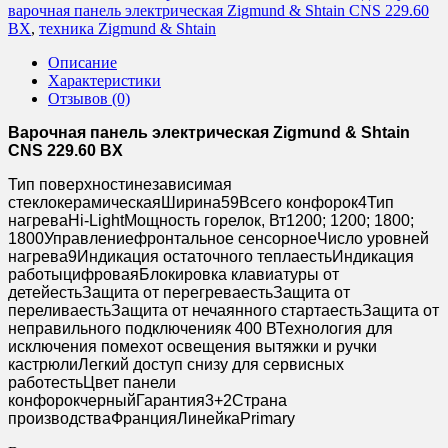
варочная панель электрическая Zigmund & Shtain CNS 229.60
BX
,
техника Zigmund & Shtain
Описание
Характеристики
Отзывов (0)
Варочная панель электрическая Zigmund & Shtain
CNS 229.60 BX
Тип поверхности
независимая
стеклокерамическая
Ширина
59
Всего конфорок
4
Тип
нагрева
Hi-Light
Мощность горелок, Вт
1200; 1200; 1800;
1800
Управление
фронтальное сенсорное
Число уровней
нагрева
9
Индикация остаточного тепла
есть
Индикация
работы
цифровая
Блокировка клавиатуры от
детей
есть
Защита от перегрева
есть
Защита от
перелива
есть
Защита от нечаянного старта
есть
Защита от
неправильного подключения
к 400 В
Технология для
исключения помех
от освещения вытяжки и ручки
кастрюли
Легкий доступ снизу для сервисных
работ
есть
Цвет панели
конфорок
черный
Гарантия
3+2
Страна
производства
Франция
Линейка
Primary