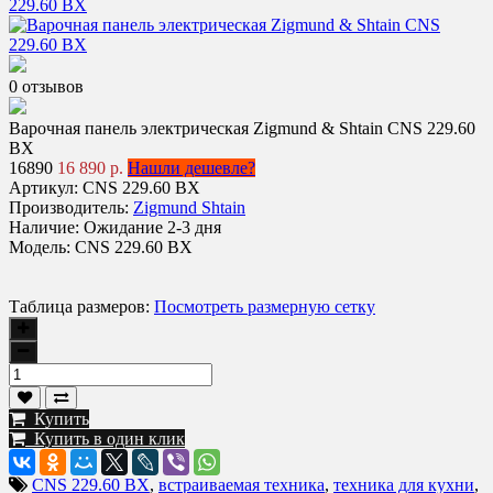
0 отзывов
Варочная панель электрическая Zigmund & Shtain CNS 229.60
BX
16890
16 890 р.
Нашли дешевле?
Артикул:
CNS 229.60 BX
Производитель:
Zigmund Shtain
Наличие:
Ожидание 2-3 дня
Модель:
CNS 229.60 BX
Таблица размеров:
Посмотреть размерную сетку
Купить
Купить в один клик
CNS 229.60 BX
,
встраиваемая техника
,
техника для кухни
,