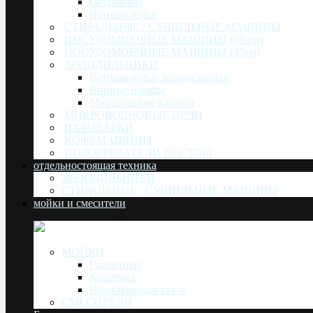
Островные
Встраиваемые
СТИРАЛЬНЫЕ / СУШИЛЬНЫЕ МАШИНЫ
ПОСУДОМОЕЧНЫЕ МАШИНЫ (60 см)
ПОСУДОМОЕЧНЫЕ МАШИНЫ (45см)
ХОЛОДИЛЬНИКИ
Встраиваемые холодильники
Винные шкафы
Морозильные камеры
МИКРОВОЛНОВЫЕ ПЕЧИ
ПАРОВАРКИ
КОФЕМАШИНЫ
ПОДОГРЕВАТЕЛИ ПОСУДЫ
отдельностоящая техника
ХОЛОДИЛЬНИКИ
СТИРАЛЬНЫЕ / СУШИЛЬНЫЕ МАШИНЫ
мойки и смесители
МОЙКИ
Гранитные
Керамика
Нержавеющая сталь
СМЕСИТЕЛИ