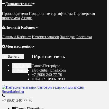
Дополнительно
Производители
Подарочные сертификаты
Партнерская
программа
Акции
Личный Кабинет
Личный Кабинет
История заказов
Закладки
Рассылка
Мои настройки
Обратная связь
р.
Валюта
$ US Dollar
Санкт-Петербург
eltro.club@gmail.com
р. Рубль
+7 (960) 240-77-70
ПН-ПТ: 10:00-18:00
+7 (960) 240-77-70
Санкт-Петербург