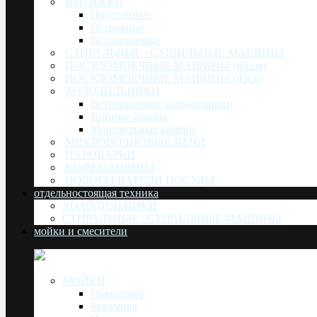
ВЫТЯЖКИ
Пристенные
Островные
Встраиваемые
СТИРАЛЬНЫЕ / СУШИЛЬНЫЕ МАШИНЫ
ПОСУДОМОЕЧНЫЕ МАШИНЫ (60 см)
ПОСУДОМОЕЧНЫЕ МАШИНЫ (45см)
ХОЛОДИЛЬНИКИ
Встраиваемые холодильники
Винные шкафы
Морозильные камеры
МИКРОВОЛНОВЫЕ ПЕЧИ
ПАРОВАРКИ
КОФЕМАШИНЫ
ПОДОГРЕВАТЕЛИ ПОСУДЫ
отдельностоящая техника
ХОЛОДИЛЬНИКИ
СТИРАЛЬНЫЕ / СУШИЛЬНЫЕ МАШИНЫ
мойки и смесители
МОЙКИ
Гранитные
Керамика