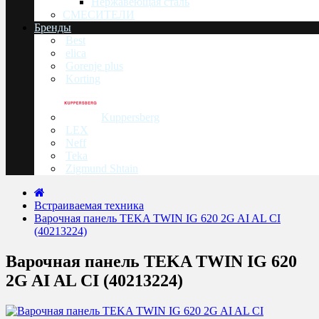
Нержавеющая сталь
СМЕСИТЕЛИ
Бренды
Best
elica
Gorenje plus
Korting
Kuppersberg
LEX
Neff
Teka
Zigmund Shtain
Встраиваемая техника
Варочная панель TEKA TWIN IG 620 2G AI AL CI
(40213224)
Варочная панель TEKA TWIN IG 620
2G AI AL CI (40213224)