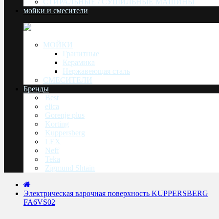
СТИРАЛЬНЫЕ / СУШИЛЬНЫЕ МАШИНЫ
мойки и смесители
МОЙКИ
Гранитные
Керамика
Нержавеющая сталь
СМЕСИТЕЛИ
Бренды
Best
elica
Gorenje plus
Korting
Kuppersberg
LEX
Neff
Teka
Zigmund Shtain
Электрическая варочная поверхность KUPPERSBERG
FA6VS02