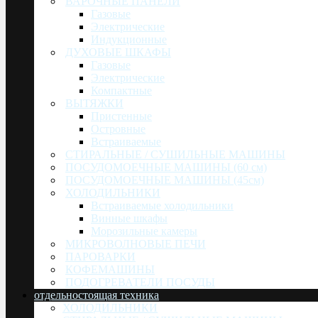
ВАРОЧНЫЕ ПАНЕЛИ
Газовые
Электрические
Индукционные
ДУХОВЫЕ ШКАФЫ
Газовые
Электрические
Компактные
ВЫТЯЖКИ
Пристенные
Островные
Встраиваемые
СТИРАЛЬНЫЕ / СУШИЛЬНЫЕ МАШИНЫ
ПОСУДОМОЕЧНЫЕ МАШИНЫ (60 см)
ПОСУДОМОЕЧНЫЕ МАШИНЫ (45см)
ХОЛОДИЛЬНИКИ
Встраиваемые холодильники
Винные шкафы
Морозильные камеры
МИКРОВОЛНОВЫЕ ПЕЧИ
ПАРОВАРКИ
КОФЕМАШИНЫ
ПОДОГРЕВАТЕЛИ ПОСУДЫ
отдельностоящая техника
ХОЛОДИЛЬНИКИ