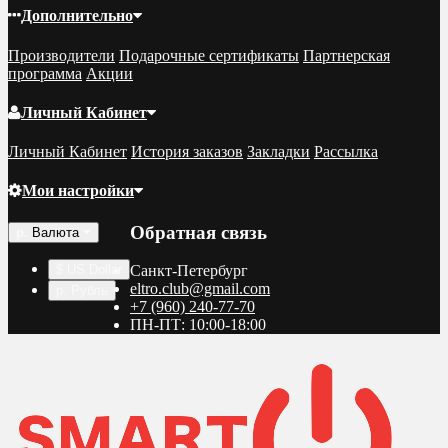
Дополнительно
Производители
Подарочные сертификаты
Партнерская
программа
Акции
Личный Кабинет
Личный Кабинет
История заказов
Закладки
Рассылка
Мои настройки
Обратная связь
р.
Валюта
$ US Dollar
Санкт-Петербург
eltro.club@gmail.com
р. Рубль
+7 (960) 240-77-70
ПН-ПТ: 10:00-18:00