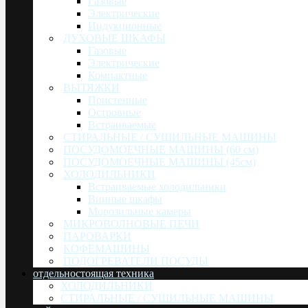
Газовые
Электрические
Индукционные
ДУХОВЫЕ ШКАФЫ
Газовые
Электрические
Компактные
ВЫТЯЖКИ
Пристенные
Островные
Встраиваемые
СТИРАЛЬНЫЕ / СУШИЛЬНЫЕ МАШИНЫ
ПОСУДОМОЕЧНЫЕ МАШИНЫ (60 см)
ПОСУДОМОЕЧНЫЕ МАШИНЫ (45см)
ХОЛОДИЛЬНИКИ
Встраиваемые холодильники
Винные шкафы
Морозильные камеры
МИКРОВОЛНОВЫЕ ПЕЧИ
ПАРОВАРКИ
КОФЕМАШИНЫ
ПОДОГРЕВАТЕЛИ ПОСУДЫ
отдельностоящая техника
ХОЛОДИЛЬНИКИ
СТИРАЛЬНЫЕ / СУШИЛЬНЫЕ МАШИНЫ