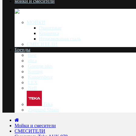
мойки и смесители
МОЙКИ
Гранитные
Керамика
Нержавеющая сталь
СМЕСИТЕЛИ
Бренды
Best
elica
Gorenje plus
Korting
Kuppersberg
LEX
Neff
Teka
Zigmund Shtain
Мойки и смесители
СМЕСИТЕЛИ