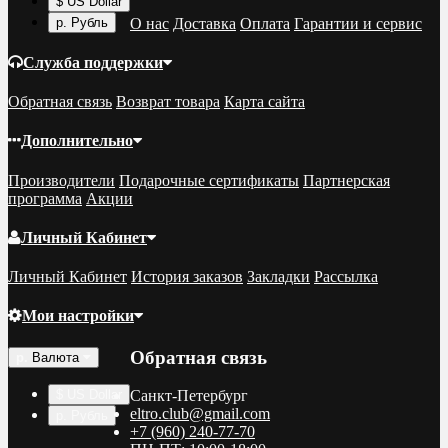
$ US Dollar
О нас
Доставка
Оплата
Гарантии и сервис
р. Рубль
Служба поддержки
Обратная связь
Возврат товара
Карта сайта
Дополнительно
Производители
Подарочные сертификаты
Партнерская
программа
Акции
Личный Кабинет
Личный Кабинет
История заказов
Закладки
Рассылка
Мои настройки
Обратная связь
р.
Валюта
$ US Dollar
Санкт-Петербург
eltro.club@gmail.com
р. Рубль
+7 (960) 240-77-70