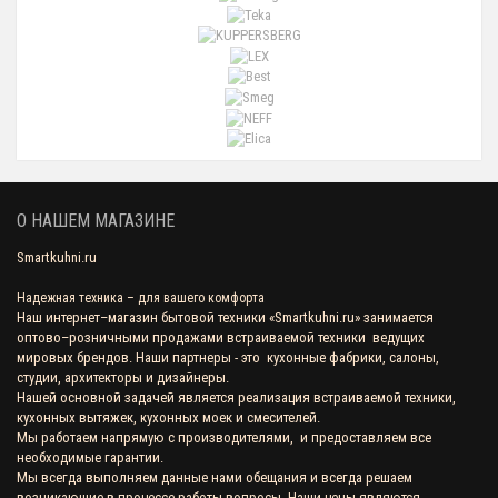
Газовая варочная поверхность LEX GVS 320 IX
3 990 р.
Газовая варочная поверхность LEX GVG 321 WH
7 190 р.
О НАШЕМ МАГАЗИНЕ
Smartkuhni.ru
Газовая варочная поверхность LEX GVG 321 BL
Надежная техника – для вашего комфорта
Наш интернет–магазин бытовой техники «
Smartkuhni.ru
» занимается
оптово–розничными продажами встраиваемой техники ведущих
5 990 р.
мировых брендов. Наши партнеры - это кухонные фабрики, салоны,
студии, архитекторы и дизайнеры.
Нашей основной задачей является реализация встраиваемой техники,
кухонных вытяжек, кухонных моек и смесителей.
Газовая варочная поверхность LEX GVE 750C IV
Мы работаем напрямую с производителями, и предоставляем все
необходимые гарантии.
Мы всегда выполняем данные нами обещания и всегда решаем
14 990 р.
возникающие в процессе работы вопросы. Наши цены являются