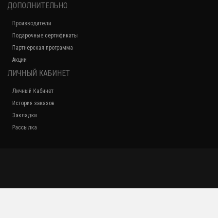
ДОПОЛНИТЕЛЬНО
6 790 р.
Производители
Подарочные сертификаты
Газовая варочная поверхность LEX GVS 643 IX
Партнерская программа
Акции
10 990 р.
ЛИЧНЫЙ КАБИНЕТ
Личный Кабинет
История заказов
Газовая варочная поверхность LEX GVS 640 IX
Закладки
Рассылка
11 990 р.
Газовая варочная поверхность LEX GVG 641 WH
8 990 р.