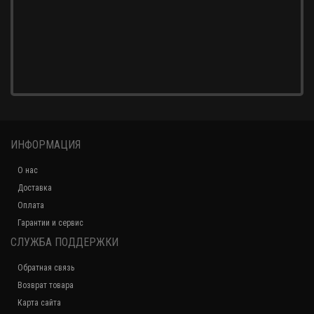
Газовая варочная поверхность LEX GVG 6043C IV LIGHT
15 690 р.
Газовая варочная поверхность LEX GVG 643C IV
ИНФОРМАЦИЯ
15 690 р.
О нас
Доставка
Газовая варочная поверхность LEX GVG 643C BL
Оплата
Гарантии и сервис
14 690 р.
СЛУЖБА ПОДДЕРЖКИ
Обратная связь
Возврат товара
Газовая варочная поверхность LEX GVS 644-1 IX
Карта сайта