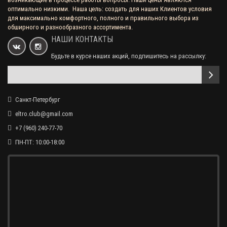
оптимально низкими. Наша цель: создать для наших Клиентов условия
для максимально комфортного, полного и правильного выбора из
обширного и разнообразного ассортимента.
Газовая варочная поверхность LEX GVE 6043 C IV LIGHT
НАШИ КОНТАКТЫ
Будьте в курсе наших акций, подпишитесь на рассылку:
15 290 р.
Газовая варочная поверхность LEX GVE 643C IV
Санкт-Петербург
eltro.club@gmail.com
14 690 р.
+7 (960) 240-77-70
ПН-ПТ: 10:00-18:00