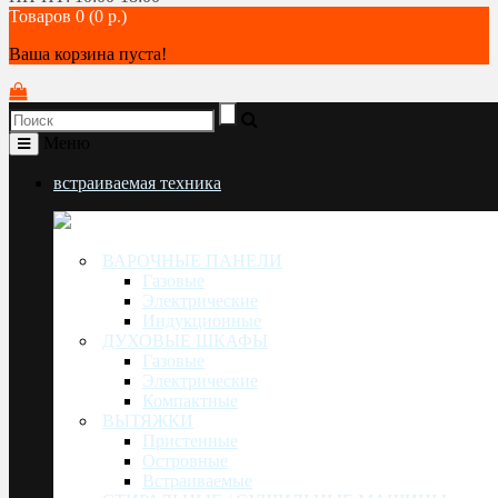
Товаров 0 (0 р.)
Ваша корзина пуста!
Меню
встраиваемая техника
ВАРОЧНЫЕ ПАНЕЛИ
Газовые
Электрические
Индукционные
ДУХОВЫЕ ШКАФЫ
Газовые
Электрические
Компактные
ВЫТЯЖКИ
Пристенные
Островные
Встраиваемые