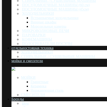
СТИРАЛЬНЫЕ / СУШИЛЬНЫЕ МАШИНЫ
ПОСУДОМОЕЧНЫЕ МАШИНЫ (60 см)
ПОСУДОМОЕЧНЫЕ МАШИНЫ (45см)
ХОЛОДИЛЬНИКИ
Встраиваемые холодильники
Винные шкафы
Морозильные камеры
МИКРОВОЛНОВЫЕ ПЕЧИ
ПАРОВАРКИ
КОФЕМАШИНЫ
ПОДОГРЕВАТЕЛИ ПОСУДЫ
отдельностоящая техника
ХОЛОДИЛЬНИКИ
СТИРАЛЬНЫЕ / СУШИЛЬНЫЕ МАШИНЫ
мойки и смесители
МОЙКИ
Гранитные
Керамика
Нержавеющая сталь
СМЕСИТЕЛИ
Бренды
Best