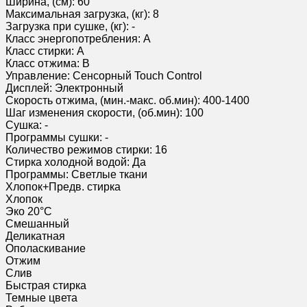
Ширина, (см): 60
Максимальная загрузка, (кг): 8
Загрузка при сушке, (кг): -
Класс энергопотребления: A
Класс стирки: A
Класс отжима: B
Управление: Сенсорный Touch Control
Дисплей: Электронный
Скорость отжима, (мин.-макс. об.мин): 400-1400
Шаг изменения скорости, (об.мин): 100
Сушка: -
Программы сушки: -
Количество режимов стирки: 16
Стирка холодной водой: Да
Программы: Светлые ткани
Хлопок+Предв. стирка
Хлопок
Эко 20°C
Смешанный
Деликатная
Ополаскивание
Отжим
Слив
Быстрая стирка
Темные цвета