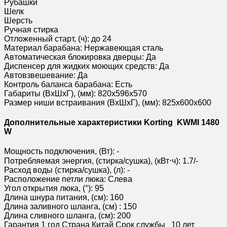
Рубашки
Шелк
Шерсть
Ручная стирка
Отложенный старт, (ч): до 24
Материал барабана: Нержавеющая сталь
Автоматическая блокировка дверцы: Да
Диспенсер для жидких моющих средств: Да
Автовзвешевание: Да
Контроль баланса барабана: Есть
Габариты (ВхШхГ), (мм): 820х596х570
Размер ниши встраивания (ВхШхГ), (мм): 825х600х600
Дополнительные характеристики Korting KWMI 1480
W
Мощность подключения, (Вт): -
Потребляемая энергия, (стирка/сушка), (кВт⋅ч): 1.7/-
Расход воды (стирка/сушка), (л): -
Расположение петли люка: Слева
Угол открытия люка, (°): 95
Длина шнура питания, (см): 160
Длина заливного шланга, (см) : 150
Длина сливного шланга, (см): 200
Гарантия
1 год
Страна
Китай
Срок службы
10 лет