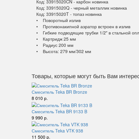
Код: 33915020CN - карбон новинка
Код: 33915020Q - черный металлик новинка
Код: 33915020T - топаз новинка
• Поворотный излив
• Противонакипной аэратор встроен в излив
• Гибкие подводящие трубки 1/2" в стальной оп
• Картридж 25 мм
• Радиус 200 мм
• Высота: 279 мм/302 мм
Товары, которые могут быть Вам интере
Смеситель Teka BR Bronze
8 010 р.
Смеситель Teka BR 9133 B
9 990 р.
Смеситель Teka VTK 938
11 500 р.