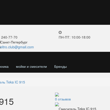
) 240-77-70
ПН-ПТ: 10:00-18:00
Санкт-Петербург
eltro.club@gmail.com
хника
мойки и смесители
Бренды
ль Teka IC 915
 915
0 отзывов
Смеситель Teka IC 915