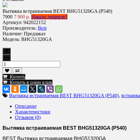
Вытяжка встраиваемая BEST BHG51320GA (P540)
7900
7 900 р.
Нашли дешевле?
Артикул:
942022152
Производитель:
Best
Наличие:
Предзаказ
Модель:
BHG51320GA
Купить
Купить в один клик
Вытяжка встраиваемая BEST BHG51320GA (P540)
,
встраив
Описание
Характеристики
Отзывов (0)
Вытяжка встраиваемая BEST BHG51320GA (P540)
BEST Вытяжка встраиваемая BHG51320GA