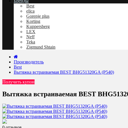
Бренды
Best
elica
Gorenje plus
Korting
Kuppersberg
LEX
Neff
Teka
Zigmund Shtain
Производитель
Best
Вытяжка встраиваемая BEST BHG51320GA (P540)
Получить купон
Вытяжка встраиваемая BEST BHG51320
0 отзывов