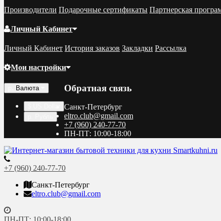
Производители
Подарочные сертификаты
Партнерская програ
Личный Кабинет
Личный Кабинет
История заказов
Закладки
Рассылка
Мои настройки
Обратная связь
р.
Валюта
$ US Dollar
Санкт-Петербург
eltro.club@gmail.com
р. Рубль
+7 (960) 240-77-70
ПН-ПТ: 10:00-18:00
+7 (960) 240-77-70
Санкт-Петербург
eltro.club@gmail.com
ПН-ПТ: 10:00-18:00